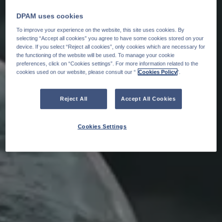
DPAM uses cookies
To improve your experience on the website, this site uses cookies. By
selecting “Accept all cookies” you agree to have some cookies stored on your
device. If you select “Reject all cookies”, only cookies which are necessary for
the functioning of the website will be used. To manage your cookie
preferences, click on “Cookies settings”. For more information related to the
cookies used on our website, please consult our “
Cookies Policy
".
Reject All
Accept All Cookies
Cookies Settings