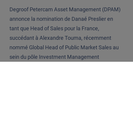
Degroof Petercam Asset Management (DPAM)
annonce la nomination de Danaé Preslier en
tant que Head of Sales pour la France,
succédant à Alexandre Touma, récemment
nommé Global Head of Public Market Sales au
sein du pôle Investment Management
d’Indosuez Wealth Management.
Cette nomination reflète l’engagement de DPAM en
faveur de la promotion des talents internes et sa
volonté de poursuivre le développement à long terme
de ses activités et de consolider son positionnement
auprès des investisseurs professionnels, dans un
environnement en constante évolution.
Dans ses nouvelles fonctions, Danaé Preslier est
responsable du développement commercial de DPAM