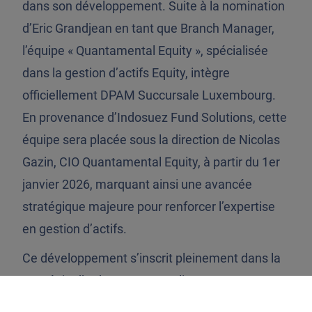
dans son développement. Suite à la nomination
d’Eric Grandjean en tant que Branch Manager,
l’équipe « Quantamental Equity », spécialisée
dans la gestion d’actifs Equity, intègre
officiellement DPAM Succursale Luxembourg.
En provenance d’Indosuez Fund Solutions, cette
équipe sera placée sous la direction de Nicolas
Gazin, CIO Quantamental Equity, à partir du 1er
janvier 2026, marquant ainsi une avancée
stratégique majeure pour renforcer l’expertise
en gestion d’actifs.
Ce développement s’inscrit pleinement dans la
stratégie d’Indosuez : centraliser et proposer
des solutions d’investissement globales,