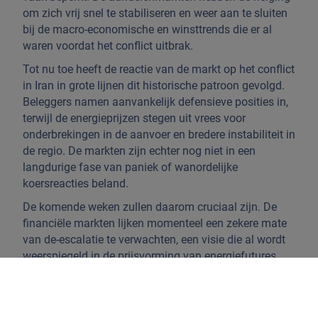
om zich vrij snel te stabiliseren en weer aan te sluiten
bij de macro-economische en winsttrends die er al
waren voordat het conflict uitbrak.
Tot nu toe heeft de reactie van de markt op het conflict
in Iran in grote lijnen dit historische patroon gevolgd.
Beleggers namen aanvankelijk defensieve posities in,
terwijl de energieprijzen stegen uit vrees voor
onderbrekingen in de aanvoer en bredere instabiliteit in
de regio. De markten zijn echter nog niet in een
langdurige fase van paniek of wanordelijke
koersreacties beland.
De komende weken zullen daarom cruciaal zijn. De
financiële markten lijken momenteel een zekere mate
van de-escalatie te verwachten, een visie die al wordt
weerspiegeld in de prijsvorming van energiefutures.
Als de energiemarkten zich verder stabiliseren, zullen
beleggers zich waarschijnlijk weer richten op
groeiverwachtingen, winstmomentum en de lopende