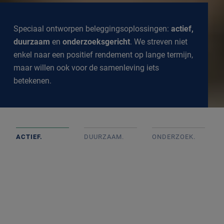
Speciaal ontworpen beleggingsoplossingen:
actief,
duurzaam
en
onderzoeksgericht
. We streven niet
enkel naar een positief rendement op lange termijn,
maar willen ook voor de samenleving iets
betekenen.
ACTIEF.
DUURZAAM.
ONDERZOEK
.
Actief beheerde portefeuilles op basis van goed intern
onderzoek met onafhankelijke beslissingen. We
volgen de markt op de voet om een goed inzicht te
krijgen in alle ontwikkelingen.