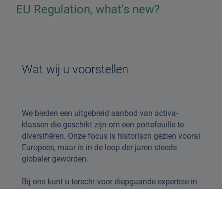
EU Regulation, what’s new?
Wat wij u voorstellen
We bieden een uitgebreid aanbod van activa-
klassen die geschikt zijn om een portefeuille te
diversifiëren. Onze focus is historisch gezien vooral
Europees, maar is in de loop der jaren steeds
globaler geworden.
Bij ons kunt u terecht voor diepgaande expertise in
fundamenteel beheer van small-, mid- en largecaps
aandelen-strategieen en een ongeëvenaard aanbod
van obligatie- strategieën.