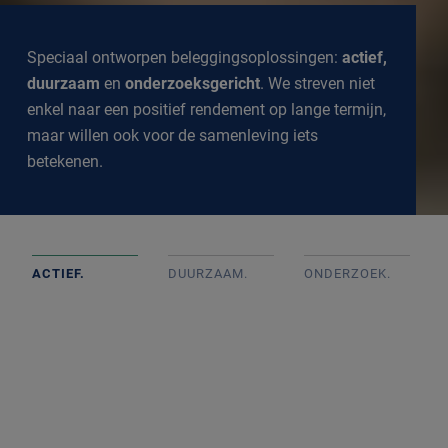
Speciaal ontworpen beleggingsoplossingen:
actief,
duurzaam
en
onderzoeksgericht
. We streven niet
enkel naar een positief rendement op lange termijn,
maar willen ook voor de samenleving iets
betekenen.
ACTIEF.
DUURZAAM.
ONDERZOEK
.
Actief beheerde portefeuilles op basis van goed intern
onderzoek met onafhankelijke beslissingen. We
volgen de markt op de voet om een goed inzicht te
krijgen in alle ontwikkelingen.