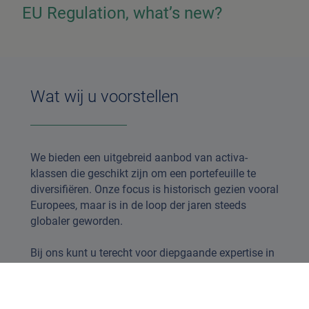
EU Regulation, what’s new?
Wat wij u voorstellen
We bieden een uitgebreid aanbod van activa-
klassen die geschikt zijn om een portefeuille te
diversifiëren. Onze focus is historisch gezien vooral
Europees, maar is in de loop der jaren steeds
globaler geworden.
Bij ons kunt u terecht voor diepgaande expertise in
fundamenteel beheer van small-, mid- en largecaps
aandelen-strategieen en een ongeëvenaard aanbod
van obligatie- strategieën.