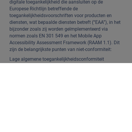
digitale toegankelijkheid die aansluiten op de
Europese Richtlijn betreffende de
toegankelijkheidsvoorschriften voor producten en
diensten, wat bepaalde diensten betreft (“EAA”), in het
bijzonder zoals zij worden geïmplementeerd via
normen zoals EN 301 549 en het Mobile App
Accessibility Assessment Framework (RAAM 1.1). Dit
zijn de belangrijkste punten van niet-conformiteit:
Lage algemene toegankelijkheidsconformiteit
De applicatie behaalt slechts een
conformiteitspercentage van 36,67% volgens
RAAM 1.1, met 192 toegankelijkheidsproblemen
geïdentificeerd (141 blokkerend, 51 belangrijk, 0
klein), ver onder de drempel die vereist is voor
naleving in de EU.
Cruciale hindernissen voor gebruikers met een
handicap