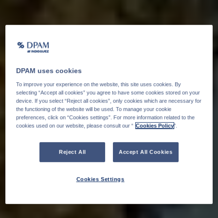
DPAM uses cookies
To improve your experience on the website, this site uses cookies. By
selecting “Accept all cookies” you agree to have some cookies stored on your
device. If you select “Reject all cookies”, only cookies which are necessary for
the functioning of the website will be used. To manage your cookie
preferences, click on “Cookies settings”. For more information related to the
cookies used on our website, please consult our “
Cookies Policy
".
Reject All
Accept All Cookies
Cookies Settings