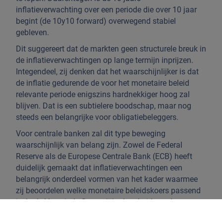
inflatieverwachting over een periode die over 10 jaar
begint (de 10y10 forward) overwegend stabiel
gebleven.
Dit suggereert dat de markten geen structurele breuk in
de inflatieverwachtingen op lange termijn inprijzen.
Integendeel, zij denken dat het waarschijnlijker is dat
de inflatie gedurende de voor het monetaire beleid
relevante periode enigszins hardnekkiger hoog zal
blijven. Dat is een subtielere boodschap, maar nog
steeds een belangrijke voor obligatiebeleggers.
Voor centrale banken zal dit type beweging
waarschijnlijk van belang zijn. Zowel de Federal
Reserve als de Europese Centrale Bank (ECB) heeft
duidelijk gemaakt dat inflatieverwachtingen een
belangrijk onderdeel vormen van het kader waarmee
zij beoordelen welke monetaire beleidskoers passend
is. In de Verenigde Staten lijkt de arbeidsmarkt
voldoende in evenwicht, waardoor de Federal Reserve