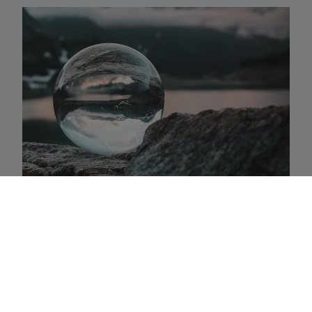
Activaklassen
Een waaier van strategieën in alle traditionele
activa-klassen die precies aansluiten bij uw
behoeften.
Fundamenteel aandelenbeheer