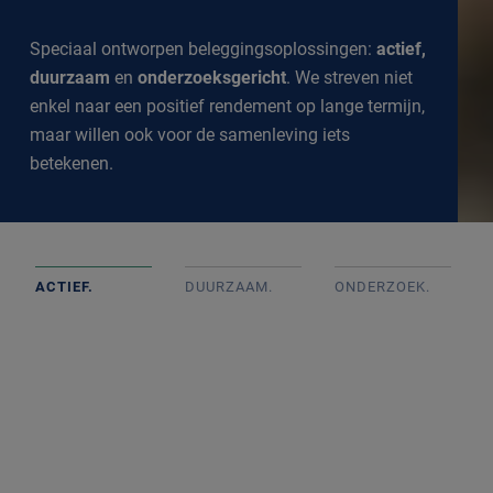
Speciaal ontworpen beleggingsoplossingen:
actief,
duurzaam
en
onderzoeksgericht
. We streven niet
enkel naar een positief rendement op lange termijn,
maar willen ook voor de samenleving iets
betekenen.
ACTIEF.
DUURZAAM.
ONDERZOEK
.
Actief beheerde portefeuilles op basis van goed intern
onderzoek met onafhankelijke beslissingen. We
volgen de markt op de voet om een goed inzicht te
krijgen in alle ontwikkelingen.