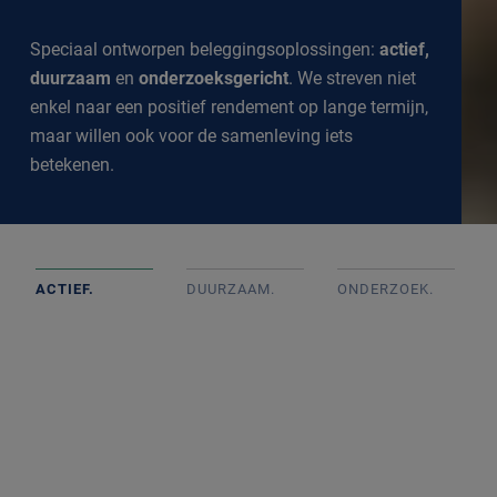
Speciaal ontworpen beleggingsoplossingen:
actief,
duurzaam
en
onderzoeksgericht
. We streven niet
enkel naar een positief rendement op lange termijn,
maar willen ook voor de samenleving iets
betekenen.
ACTIEF.
DUURZAAM.
ONDERZOEK
.
Actief beheerde portefeuilles op basis van goed intern
onderzoek met onafhankelijke beslissingen. We
volgen de markt op de voet om een goed inzicht te
krijgen in alle ontwikkelingen.