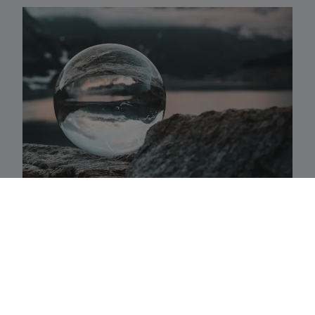
Activaklassen
Een waaier van strategieën in alle traditionele
activa-klassen die precies aansluiten bij uw
behoeften.
Fundamenteel aandelenbeheer