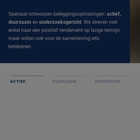
Speciaal ontworpen beleggingsoplossingen:
actief,
duurzaam
en
onderzoeksgericht
. We streven niet
enkel naar een positief rendement op lange termijn,
maar willen ook voor de samenleving iets
betekenen.
ACTIEF.
DUURZAAM.
ONDERZOEK
.
Actief beheerde portefeuilles op basis van goed intern
onderzoek met onafhankelijke beslissingen. We
volgen de markt op de voet om een goed inzicht te
krijgen in alle ontwikkelingen.