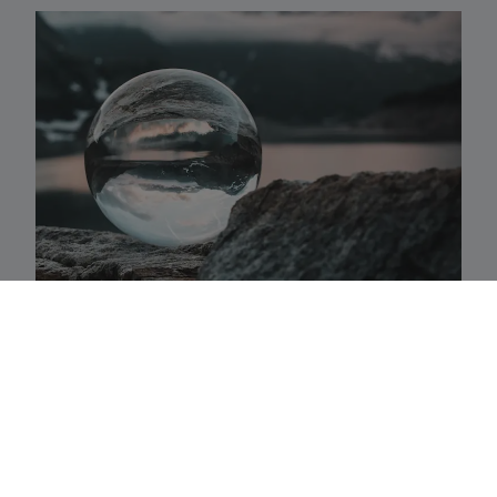
Activaklassen
Een waaier van strategieën in alle traditionele
activa-klassen die precies aansluiten bij uw
behoeften.
Fundamenteel aandelenbeheer