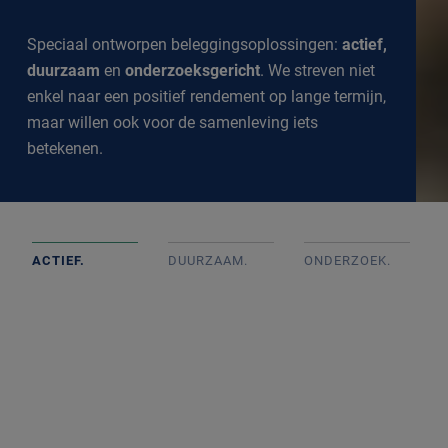
Speciaal ontworpen beleggingsoplossingen:
actief,
duurzaam
en
onderzoeksgericht
. We streven niet
enkel naar een positief rendement op lange termijn,
maar willen ook voor de samenleving iets
betekenen.
ACTIEF.
DUURZAAM.
ONDERZOEK
.
Actief beheerde portefeuilles op basis van goed intern
onderzoek met onafhankelijke beslissingen. We
volgen de markt op de voet om een goed inzicht te
krijgen in alle ontwikkelingen.