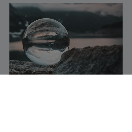
Activaklassen
Een waaier van strategieën in alle traditionele
activa-klassen die precies aansluiten bij uw
behoeften.
Fundamenteel aandelenbeheer