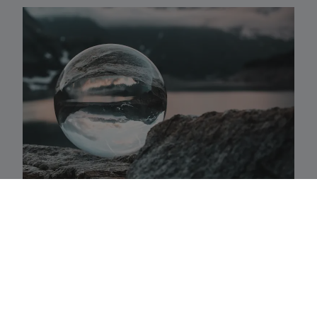
Activaklassen
Een waaier van strategieën in alle traditionele
activa-klassen die precies aansluiten bij uw
behoeften.
Fundamenteel aandelenbeheer