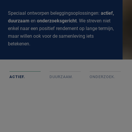
Speciaal ontworpen beleggingsoplossingen:
actief,
duurzaam
en
onderzoeksgericht
. We streven niet
enkel naar een positief rendement op lange termijn,
maar willen ook voor de samenleving iets
betekenen.
ACTIEF.
DUURZAAM.
ONDERZOEK
.
Actief beheerde portefeuilles op basis van goed intern
onderzoek met onafhankelijke beslissingen. We
volgen de markt op de voet om een goed inzicht te
krijgen in alle ontwikkelingen.