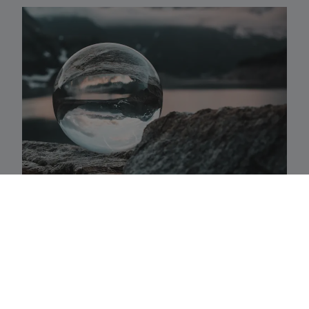
Activaklassen
Een waaier van strategieën in alle traditionele
activa-klassen die precies aansluiten bij uw
behoeften.
Fundamenteel aandelenbeheer