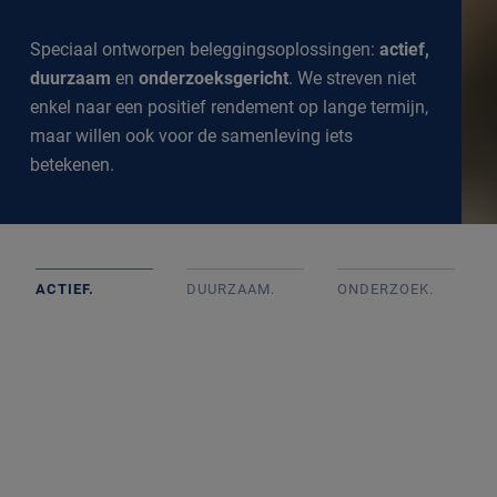
Speciaal ontworpen beleggingsoplossingen:
actief,
duurzaam
en
onderzoeksgericht
. We streven niet
enkel naar een positief rendement op lange termijn,
maar willen ook voor de samenleving iets
betekenen.
ACTIEF.
DUURZAAM.
ONDERZOEK
.
Actief beheerde portefeuilles op basis van goed intern
onderzoek met onafhankelijke beslissingen. We
volgen de markt op de voet om een goed inzicht te
krijgen in alle ontwikkelingen.