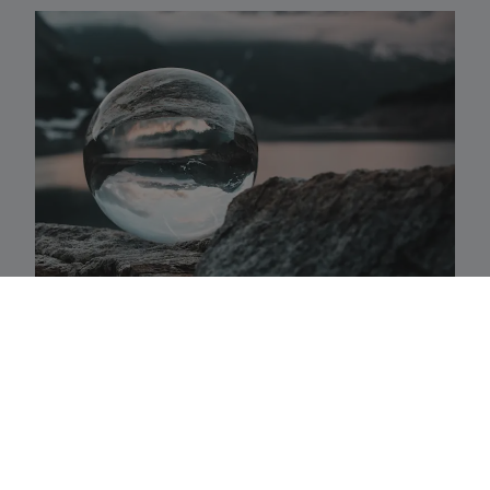
Activaklassen
Een waaier van strategieën in alle traditionele
activa-klassen die precies aansluiten bij uw
behoeften.
Fundamenteel aandelenbeheer