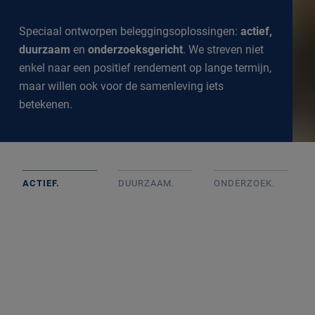
Speciaal ontworpen beleggingsoplossingen:
actief,
duurzaam
en
onderzoeksgericht
. We streven niet
enkel naar een positief rendement op lange termijn,
maar willen ook voor de samenleving iets
betekenen.
ACTIEF.
DUURZAAM.
ONDERZOEK
.
Actief beheerde portefeuilles op basis van goed intern
onderzoek met onafhankelijke beslissingen. We
volgen de markt op de voet om een goed inzicht te
krijgen in alle ontwikkelingen.