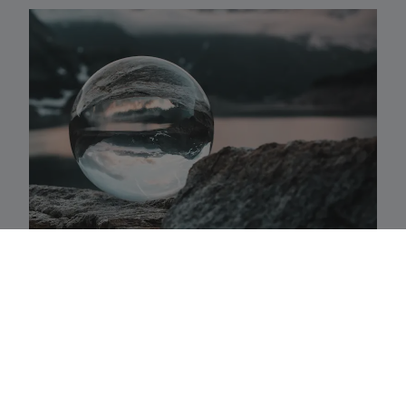
Activaklassen
Een waaier van strategieën in alle traditionele
activa-klassen die precies aansluiten bij uw
behoeften.
Fundamenteel aandelenbeheer