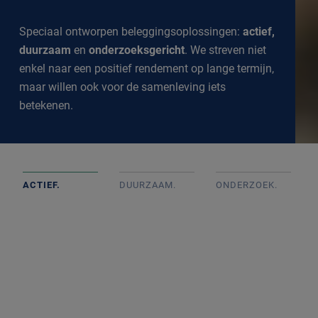
Speciaal ontworpen beleggingsoplossingen:
actief,
duurzaam
en
onderzoeksgericht
. We streven niet
enkel naar een positief rendement op lange termijn,
maar willen ook voor de samenleving iets
betekenen.
ACTIEF.
DUURZAAM.
ONDERZOEK
.
Actief beheerde portefeuilles op basis van goed intern
onderzoek met onafhankelijke beslissingen. We
volgen de markt op de voet om een goed inzicht te
krijgen in alle ontwikkelingen.