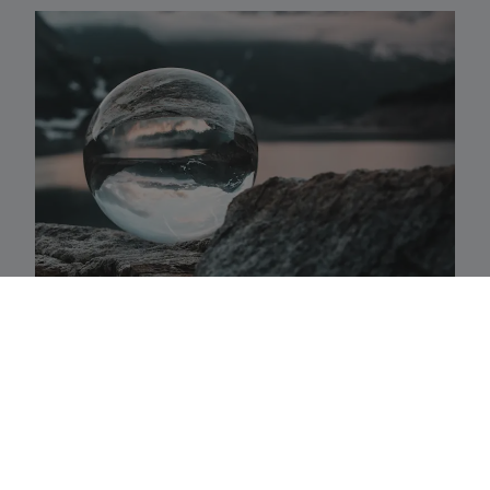
Activaklassen
Een waaier van strategieën in alle traditionele
activa-klassen die precies aansluiten bij uw
behoeften.
Fundamenteel aandelenbeheer