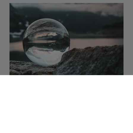
Activaklassen
Een waaier van strategieën in alle traditionele
activa-klassen die precies aansluiten bij uw
behoeften.
Fundamenteel aandelenbeheer