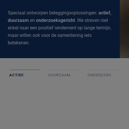
Speciaal ontworpen beleggingsoplossingen:
actief,
duurzaam
en
onderzoeksgericht
. We streven niet
enkel naar een positief rendement op lange termijn,
maar willen ook voor de samenleving iets
betekenen.
ACTIEF.
DUURZAAM.
ONDERZOEK
.
Actief beheerde portefeuilles op basis van goed intern
onderzoek met onafhankelijke beslissingen. We
volgen de markt op de voet om een goed inzicht te
krijgen in alle ontwikkelingen.