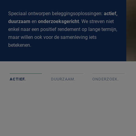
Speciaal ontworpen beleggingsoplossingen:
actief,
duurzaam
en
onderzoeksgericht
. We streven niet
enkel naar een positief rendement op lange termijn,
maar willen ook voor de samenleving iets
betekenen.
ACTIEF.
DUURZAAM.
ONDERZOEK
.
Actief beheerde portefeuilles op basis van goed intern
onderzoek met onafhankelijke beslissingen. We
volgen de markt op de voet om een goed inzicht te
krijgen in alle ontwikkelingen.