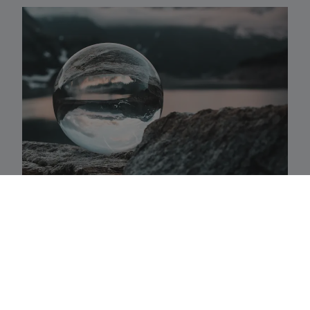
Activaklassen
Een waaier van strategieën in alle traditionele
activa-klassen die precies aansluiten bij uw
behoeften.
Fundamenteel aandelenbeheer