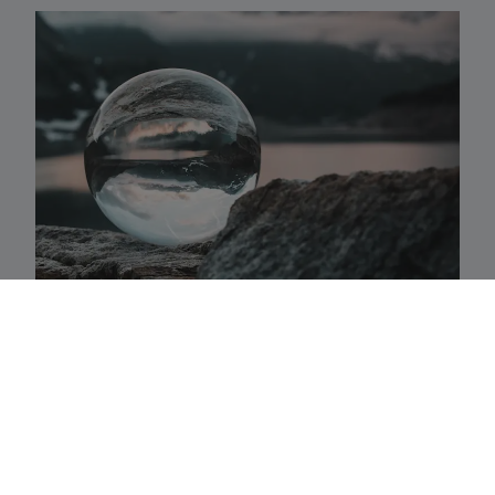
Activaklassen
Een waaier van strategieën in alle traditionele
activa-klassen die precies aansluiten bij uw
behoeften.
Fundamenteel aandelenbeheer