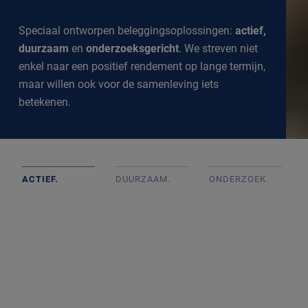
Speciaal ontworpen beleggingsoplossingen:
actief,
duurzaam
en
onderzoeksgericht
. We streven niet
enkel naar een positief rendement op lange termijn,
maar willen ook voor de samenleving iets
betekenen.
ACTIEF.
DUURZAAM.
ONDERZOEK
.
Actief beheerde portefeuilles op basis van goed intern
onderzoek met onafhankelijke beslissingen. We
volgen de markt op de voet om een goed inzicht te
krijgen in alle ontwikkelingen.