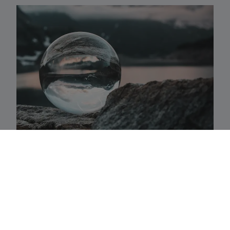
Activaklassen
Een waaier van strategieën in alle traditionele
activa-klassen die precies aansluiten bij uw
behoeften.
Fundamenteel aandelenbeheer