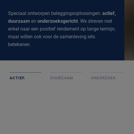
Speciaal ontworpen beleggingsoplossingen:
actief,
duurzaam
en
onderzoeksgericht
. We streven niet
enkel naar een positief rendement op lange termijn,
maar willen ook voor de samenleving iets
betekenen.
ACTIEF.
DUURZAAM.
ONDERZOEK
.
Actief beheerde portefeuilles op basis van goed intern
onderzoek met onafhankelijke beslissingen. We
volgen de markt op de voet om een goed inzicht te
krijgen in alle ontwikkelingen.