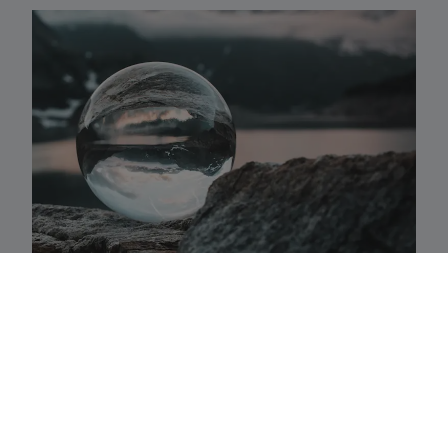
Activaklassen
Een waaier van strategieën in alle traditionele
activa-klassen die precies aansluiten bij uw
behoeften.
Fundamenteel aandelenbeheer