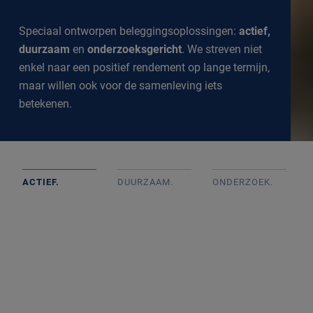
Speciaal ontworpen beleggingsoplossingen:
actief,
duurzaam
en
onderzoeksgericht
. We streven niet
enkel naar een positief rendement op lange termijn,
maar willen ook voor de samenleving iets
betekenen.
ACTIEF.
DUURZAAM.
ONDERZOEK
.
Actief beheerde portefeuilles op basis van goed intern
onderzoek met onafhankelijke beslissingen. We
volgen de markt op de voet om een goed inzicht te
krijgen in alle ontwikkelingen.