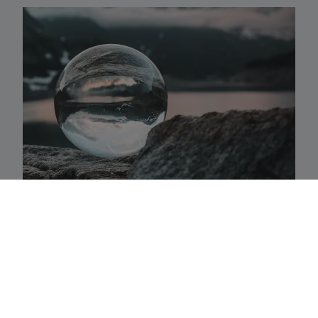
Activaklassen
Een waaier van strategieën in alle traditionele
activa-klassen die precies aansluiten bij uw
behoeften.
Fundamenteel aandelenbeheer