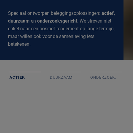
Speciaal ontworpen beleggingsoplossingen:
actief,
duurzaam
en
onderzoeksgericht
. We streven niet
enkel naar een positief rendement op lange termijn,
maar willen ook voor de samenleving iets
betekenen.
ACTIEF.
DUURZAAM.
ONDERZOEK
.
Actief beheerde portefeuilles op basis van goed intern
onderzoek met onafhankelijke beslissingen. We
volgen de markt op de voet om een goed inzicht te
krijgen in alle ontwikkelingen.