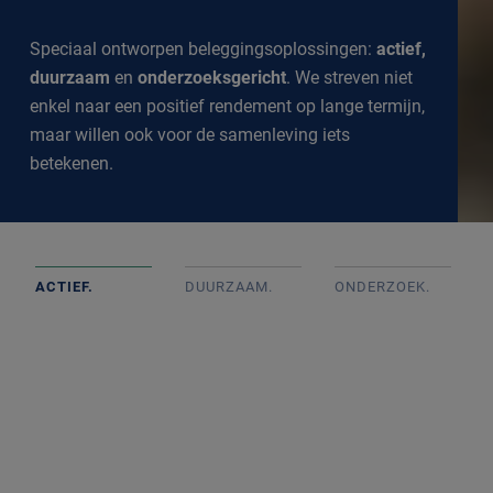
Speciaal ontworpen beleggingsoplossingen:
actief,
duurzaam
en
onderzoeksgericht
. We streven niet
enkel naar een positief rendement op lange termijn,
maar willen ook voor de samenleving iets
betekenen.
ACTIEF.
DUURZAAM.
ONDERZOEK
.
Actief beheerde portefeuilles op basis van goed intern
onderzoek met onafhankelijke beslissingen. We
volgen de markt op de voet om een goed inzicht te
krijgen in alle ontwikkelingen.