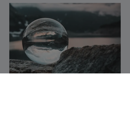
Activaklassen
Een waaier van strategieën in alle traditionele
activa-klassen die precies aansluiten bij uw
behoeften.
Fundamenteel aandelenbeheer