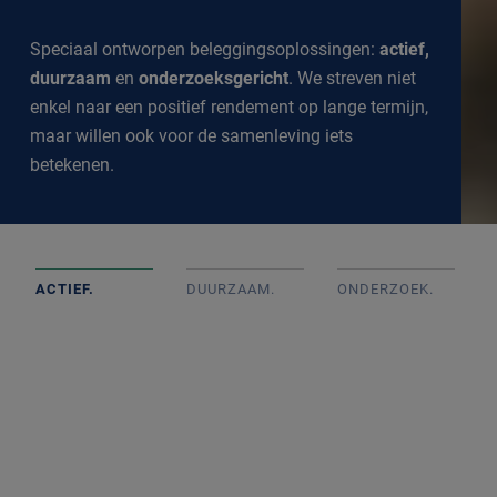
Speciaal ontworpen beleggingsoplossingen:
actief,
duurzaam
en
onderzoeksgericht
. We streven niet
enkel naar een positief rendement op lange termijn,
maar willen ook voor de samenleving iets
betekenen.
ACTIEF.
DUURZAAM.
ONDERZOEK
.
Actief beheerde portefeuilles op basis van goed intern
onderzoek met onafhankelijke beslissingen. We
volgen de markt op de voet om een goed inzicht te
krijgen in alle ontwikkelingen.