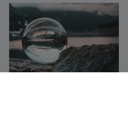
Activaklassen
Een waaier van strategieën in alle traditionele
activa-klassen die precies aansluiten bij uw
behoeften.
Fundamenteel aandelenbeheer