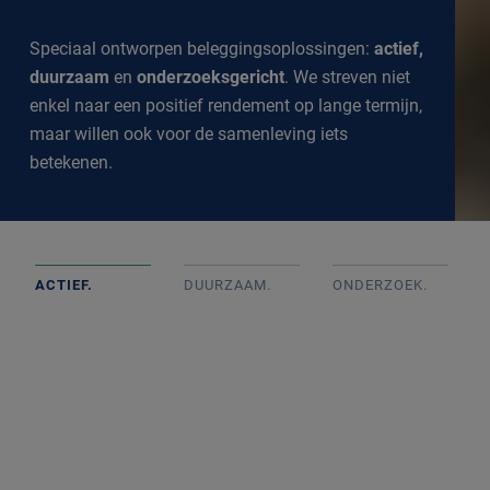
Speciaal ontworpen beleggingsoplossingen:
actief,
duurzaam
en
onderzoeksgericht
. We streven niet
enkel naar een positief rendement op lange termijn,
maar willen ook voor de samenleving iets
betekenen.
ACTIEF.
DUURZAAM.
ONDERZOEK
.
Actief beheerde portefeuilles op basis van goed intern
onderzoek met onafhankelijke beslissingen. We
volgen de markt op de voet om een goed inzicht te
krijgen in alle ontwikkelingen.