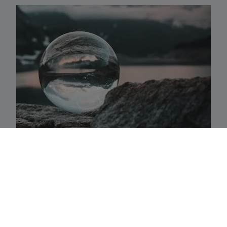
Activaklassen
Een waaier van strategieën in alle traditionele
activa-klassen die precies aansluiten bij uw
behoeften.
Fundamenteel aandelenbeheer