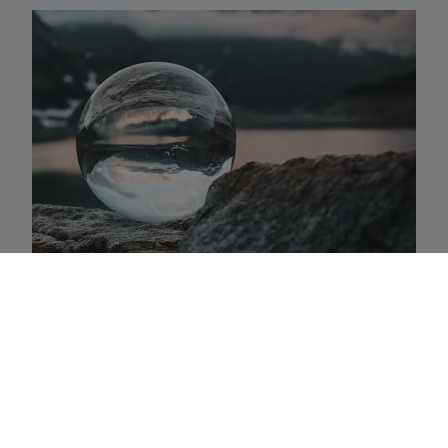
Activaklassen
Een waaier van strategieën in alle traditionele
activa-klassen die precies aansluiten bij uw
behoeften.
Fundamenteel aandelenbeheer