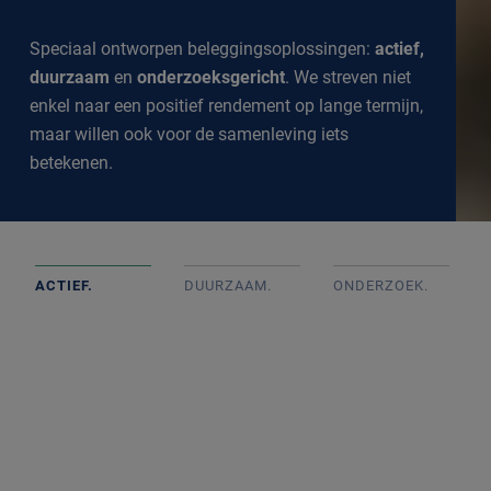
Speciaal ontworpen beleggingsoplossingen:
actief,
duurzaam
en
onderzoeksgericht
. We streven niet
enkel naar een positief rendement op lange termijn,
maar willen ook voor de samenleving iets
betekenen.
ACTIEF.
DUURZAAM.
ONDERZOEK
.
Actief beheerde portefeuilles op basis van goed intern
onderzoek met onafhankelijke beslissingen. We
volgen de markt op de voet om een goed inzicht te
krijgen in alle ontwikkelingen.