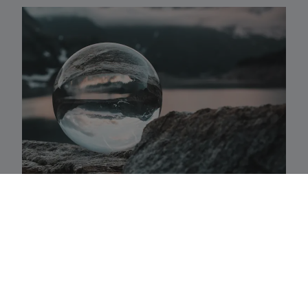
Activaklassen
Een waaier van strategieën in alle traditionele
activa-klassen die precies aansluiten bij uw
behoeften.
Fundamenteel aandelenbeheer