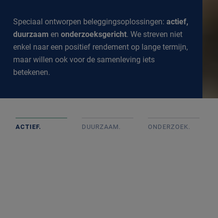
Speciaal ontworpen beleggingsoplossingen:
actief,
duurzaam
en
onderzoeksgericht
. We streven niet
enkel naar een positief rendement op lange termijn,
maar willen ook voor de samenleving iets
betekenen.
ACTIEF.
DUURZAAM.
ONDERZOEK
.
Actief beheerde portefeuilles op basis van goed intern
onderzoek met onafhankelijke beslissingen. We
volgen de markt op de voet om een goed inzicht te
krijgen in alle ontwikkelingen.