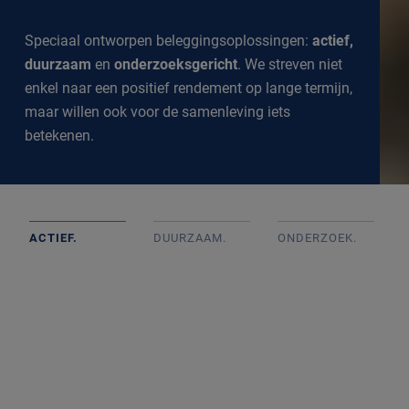
Speciaal ontworpen beleggingsoplossingen:
actief,
duurzaam
en
onderzoeksgericht
. We streven niet
enkel naar een positief rendement op lange termijn,
maar willen ook voor de samenleving iets
betekenen.
ACTIEF.
DUURZAAM.
ONDERZOEK
.
Actief beheerde portefeuilles op basis van goed intern
onderzoek met onafhankelijke beslissingen. We
volgen de markt op de voet om een goed inzicht te
krijgen in alle ontwikkelingen.