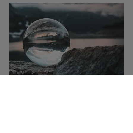
Activaklassen
Een waaier van strategieën in alle traditionele
activa-klassen die precies aansluiten bij uw
behoeften.
Fundamenteel aandelenbeheer