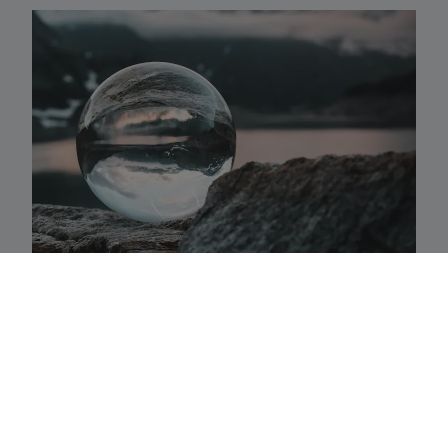
Activaklassen
Een waaier van strategieën in alle traditionele
activa-klassen die precies aansluiten bij uw
behoeften.
Fundamenteel aandelenbeheer