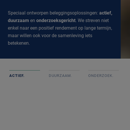
Speciaal ontworpen beleggingsoplossingen:
actief,
duurzaam
en
onderzoeksgericht
. We streven niet
enkel naar een positief rendement op lange termijn,
maar willen ook voor de samenleving iets
betekenen.
ACTIEF.
DUURZAAM.
ONDERZOEK
.
Actief beheerde portefeuilles op basis van goed intern
onderzoek met onafhankelijke beslissingen. We
volgen de markt op de voet om een goed inzicht te
krijgen in alle ontwikkelingen.