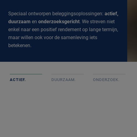
Speciaal ontworpen beleggingsoplossingen:
actief,
duurzaam
en
onderzoeksgericht
. We streven niet
enkel naar een positief rendement op lange termijn,
maar willen ook voor de samenleving iets
betekenen.
ACTIEF.
DUURZAAM.
ONDERZOEK
.
Actief beheerde portefeuilles op basis van goed intern
onderzoek met onafhankelijke beslissingen. We
volgen de markt op de voet om een goed inzicht te
krijgen in alle ontwikkelingen.