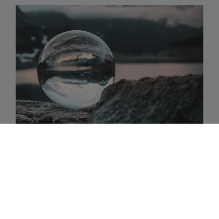
Activaklassen
Een waaier van strategieën in alle traditionele
activa-klassen die precies aansluiten bij uw
behoeften.
Fundamenteel aandelenbeheer