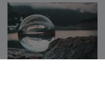
Activaklassen
Een waaier van strategieën in alle traditionele
activa-klassen die precies aansluiten bij uw
behoeften.
Fundamenteel aandelenbeheer