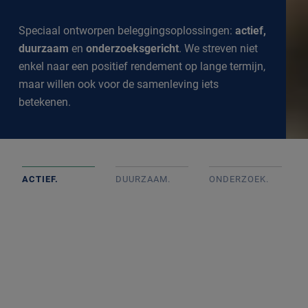
Speciaal ontworpen beleggingsoplossingen:
actief,
duurzaam
en
onderzoeksgericht
. We streven niet
enkel naar een positief rendement op lange termijn,
maar willen ook voor de samenleving iets
betekenen.
ACTIEF.
DUURZAAM.
ONDERZOEK
.
Actief beheerde portefeuilles op basis van goed intern
onderzoek met onafhankelijke beslissingen. We
volgen de markt op de voet om een goed inzicht te
krijgen in alle ontwikkelingen.