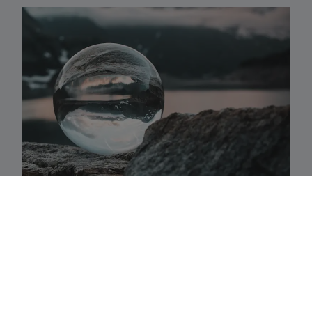
Activaklassen
Een waaier van strategieën in alle traditionele
activa-klassen die precies aansluiten bij uw
behoeften.
Fundamenteel aandelenbeheer