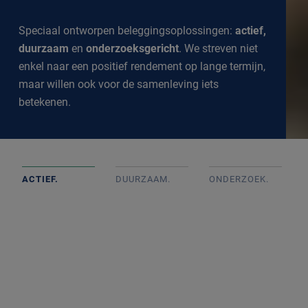
Speciaal ontworpen beleggingsoplossingen:
actief,
duurzaam
en
onderzoeksgericht
. We streven niet
enkel naar een positief rendement op lange termijn,
maar willen ook voor de samenleving iets
betekenen.
ACTIEF.
DUURZAAM.
ONDERZOEK
.
Actief beheerde portefeuilles op basis van goed intern
onderzoek met onafhankelijke beslissingen. We
volgen de markt op de voet om een goed inzicht te
krijgen in alle ontwikkelingen.