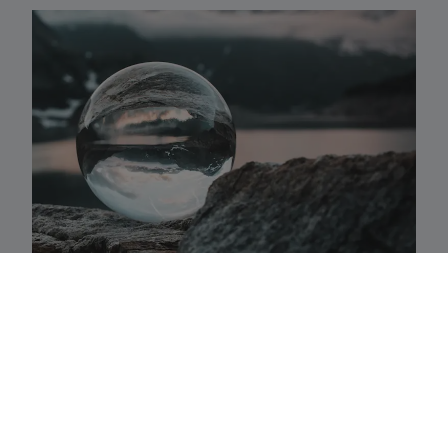
Activaklassen
Een waaier van strategieën in alle traditionele
activa-klassen die precies aansluiten bij uw
behoeften.
Fundamenteel aandelenbeheer