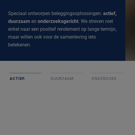
Speciaal ontworpen beleggingsoplossingen:
actief,
duurzaam
en
onderzoeksgericht
. We streven niet
enkel naar een positief rendement op lange termijn,
maar willen ook voor de samenleving iets
betekenen.
ACTIEF.
DUURZAAM.
ONDERZOEK
.
Actief beheerde portefeuilles op basis van goed intern
onderzoek met onafhankelijke beslissingen. We
volgen de markt op de voet om een goed inzicht te
krijgen in alle ontwikkelingen.