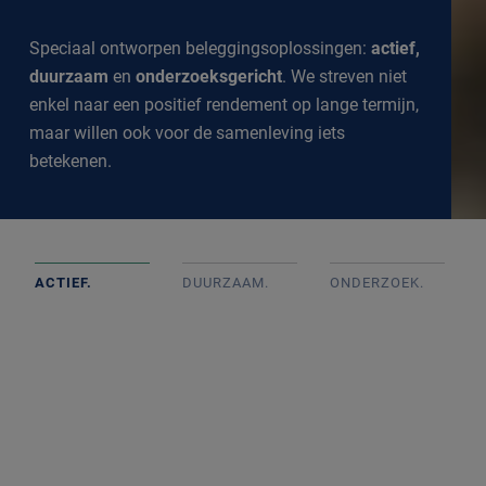
Speciaal ontworpen beleggingsoplossingen:
actief,
duurzaam
en
onderzoeksgericht
. We streven niet
enkel naar een positief rendement op lange termijn,
maar willen ook voor de samenleving iets
betekenen.
ACTIEF.
DUURZAAM.
ONDERZOEK
.
Actief beheerde portefeuilles op basis van goed intern
onderzoek met onafhankelijke beslissingen. We
volgen de markt op de voet om een goed inzicht te
krijgen in alle ontwikkelingen.