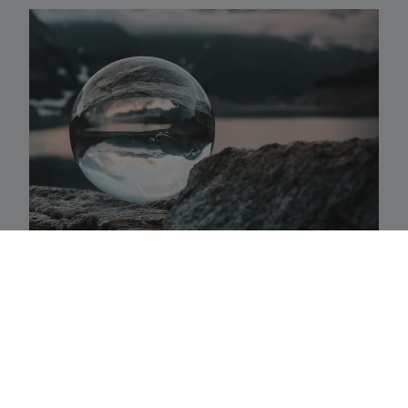
Activaklassen
Een waaier van strategieën in alle traditionele
activa-klassen die precies aansluiten bij uw
behoeften.
Fundamenteel aandelenbeheer