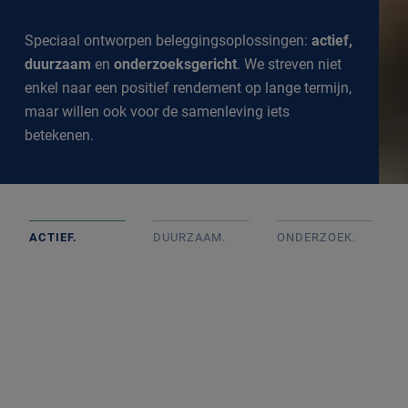
Speciaal ontworpen beleggingsoplossingen:
actief,
duurzaam
en
onderzoeksgericht
. We streven niet
enkel naar een positief rendement op lange termijn,
maar willen ook voor de samenleving iets
betekenen.
ACTIEF.
DUURZAAM.
ONDERZOEK
.
Actief beheerde portefeuilles op basis van goed intern
onderzoek met onafhankelijke beslissingen. We
volgen de markt op de voet om een goed inzicht te
krijgen in alle ontwikkelingen.