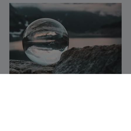
Activaklassen
Een waaier van strategieën in alle traditionele
activa-klassen die precies aansluiten bij uw
behoeften.
Fundamenteel aandelenbeheer