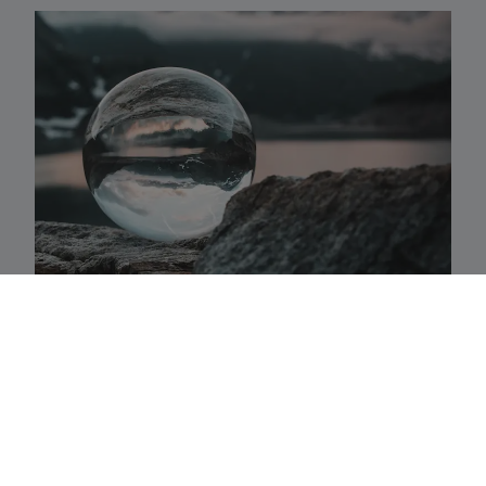
Activaklassen
Een waaier van strategieën in alle traditionele
activa-klassen die precies aansluiten bij uw
behoeften.
Fundamenteel aandelenbeheer