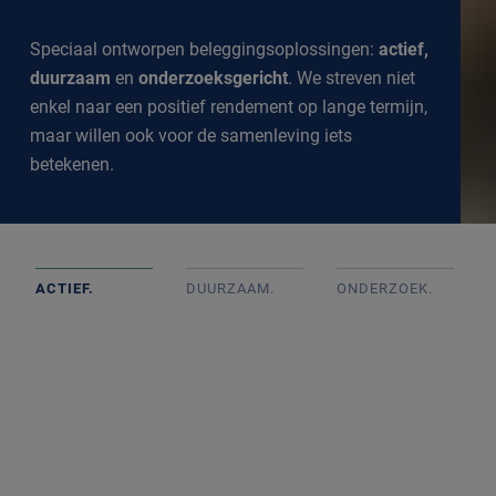
Speciaal ontworpen beleggingsoplossingen:
actief,
duurzaam
en
onderzoeksgericht
. We streven niet
enkel naar een positief rendement op lange termijn,
maar willen ook voor de samenleving iets
betekenen.
ACTIEF.
DUURZAAM.
ONDERZOEK
.
Actief beheerde portefeuilles op basis van goed intern
onderzoek met onafhankelijke beslissingen. We
volgen de markt op de voet om een goed inzicht te
krijgen in alle ontwikkelingen.