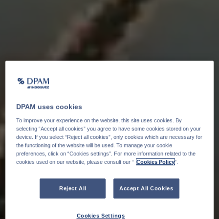
DPAM uses cookies
To improve your experience on the website, this site uses cookies. By
selecting “Accept all cookies” you agree to have some cookies stored on your
device. If you select “Reject all cookies”, only cookies which are necessary for
the functioning of the website will be used. To manage your cookie
preferences, click on “Cookies settings”. For more information related to the
cookies used on our website, please consult our “
Cookies Policy
".
Reject All
Accept All Cookies
Cookies Settings