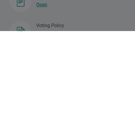
Open
Voting Policy
Open
Controversial Activites Policy
Open
DPAM's Social Due Diligence Approach
Open
Biodiversity policy
Open