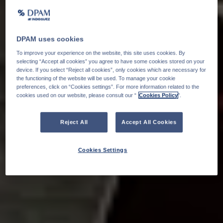
DPAM uses cookies
To improve your experience on the website, this site uses cookies. By
selecting “Accept all cookies” you agree to have some cookies stored on your
device. If you select “Reject all cookies”, only cookies which are necessary for
the functioning of the website will be used. To manage your cookie
preferences, click on “Cookies settings”. For more information related to the
cookies used on our website, please consult our “
Cookies Policy
".
Reject All
Accept All Cookies
Cookies Settings