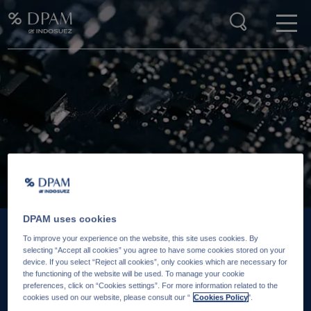
Enter your search here
DPAM uses cookies
To improve your experience on the website, this site uses cookies. By
20. JULI 2026
27. 
selecting “Accept all cookies” you agree to have some cookies stored on your
device. If you select “Reject all cookies”, only cookies which are necessary for
Kimi K3 ist nicht die
Ak
the functioning of the website will be used. To manage your cookie
preferences, click on “Cookies settings”. For more information related to the
Bedrohung, für die es
Ha
cookies used on our website, please consult our “
Cookies Policy
".