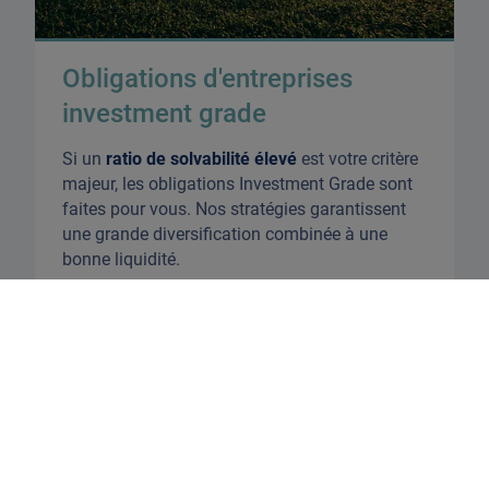
Obligations d'entreprises
investment grade
Si un
ratio de solvabilité élevé
est votre critère
majeur, les obligations Investment Grade sont
faites pour vous. Nos stratégies garantissent
une grande diversification combinée à une
bonne liquidité.