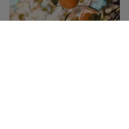
Thématiques
Soyez acteur de votre avenir. Nos stratégies
(multi)thématiques axées sur l’innovation
vous permettront de capitaliser sur des
entreprises et tendances qui façonneront la
société de demain. Nous recherchons
constamment des opportunités à travers de la
chaîne de valeur mondiale, axées sur des
thèmes d’investissement spécifiques, afin que
votre portefeuille soit toujours tourné vers
l’avenir.