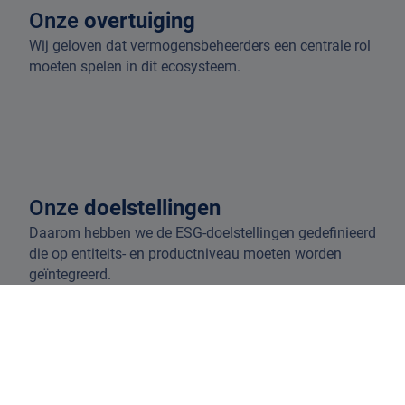
Onze
overtuiging
Wij geloven dat vermogensbeheerders een centrale rol
moeten spelen in dit ecosysteem.
Onze
doelstellingen
Daarom hebben we de ESG-doelstellingen gedefinieerd
die op entiteits- en productniveau moeten worden
geïntegreerd.