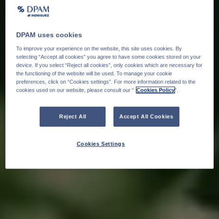
DPAM uses cookies
To improve your experience on the website, this site uses cookies. By
selecting “Accept all cookies” you agree to have some cookies stored on your
device. If you select “Reject all cookies”, only cookies which are necessary for
the functioning of the website will be used. To manage your cookie
preferences, click on “Cookies settings”. For more information related to the
cookies used on our website, please consult our “
Cookies Policy
".
Reject All
Accept All Cookies
Cookies Settings