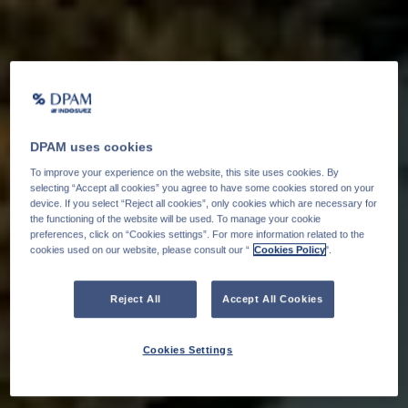
DPAM uses cookies
To improve your experience on the website, this site uses cookies. By
selecting “Accept all cookies” you agree to have some cookies stored on your
device. If you select “Reject all cookies”, only cookies which are necessary for
the functioning of the website will be used. To manage your cookie
preferences, click on “Cookies settings”. For more information related to the
cookies used on our website, please consult our “
Cookies Policy
".
Reject All
Accept All Cookies
Cookies Settings