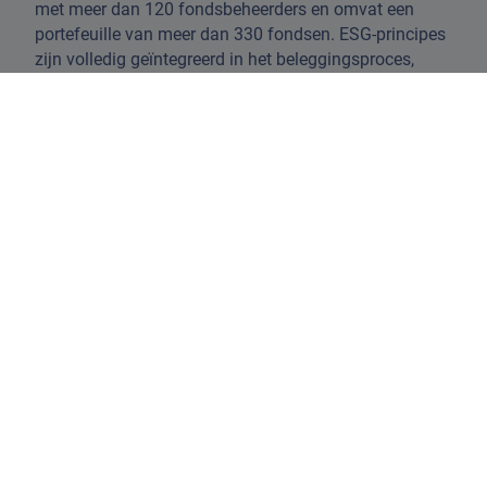
met meer dan 120 fondsbeheerders en omvat een
portefeuille van meer dan 330 fondsen. ESG-principes
zijn volledig geïntegreerd in het beleggingsproces,
zodat resultaten en doelstellingen in lijn liggen met
elkaar.
Tiera Capital investeert in het volledige spectrum van
private equity en private debt, met een sterke focus op
fondsen van fondsen. Het team richt zich op
hoogwaardige kansen in de primaire, secundaire en
co-investeringsmarkten om gediversifieerde
portefeuilles op te bouwen.
Naast de kernstrategieën biedt Tiera Capital ook semi-
liquide oplossingen voor beleggers die een evenwicht
zoeken tussen rendementspotentieel en toegang tot
liquiditeit.