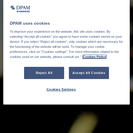
DPAM uses cookies
To improve your experience on the website, this site uses cookies. By
selecting “Accept all cookies” you agree to have some cookies stored on your
device. If you select “Reject all cookies”, only cookies which are necessary for
the functioning of the website will be used. To manage your cookie
preferences, click on “Cookies settings”. For more information related to the
cookies used on our website, please consult our “
Cookies Policy
".
Reject All
Accept All Cookies
Cookies Settings