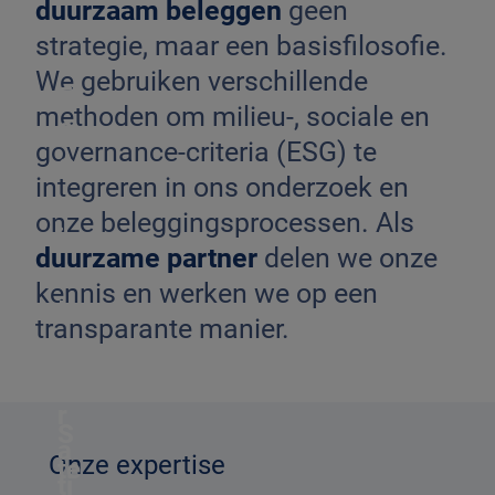
duurzaam beleggen
geen
strategie, maar een basisfilosofie.
We gebruiken verschillende
E
methoden om milieu-, sociale en
S
governance-criteria (ESG) te
G
integreren in ons onderzoek en
-
onze beleggingsprocessen. Als
i
duurzame partner
delen we onze
n
kennis en werken we op een
t
transparante manier.
e
g
r
S
a
Onze expertise
te
ti