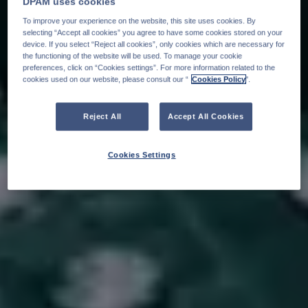
DPAM uses cookies
To improve your experience on the website, this site uses cookies. By
selecting “Accept all cookies” you agree to have some cookies stored on your
device. If you select “Reject all cookies”, only cookies which are necessary for
the functioning of the website will be used. To manage your cookie
preferences, click on “Cookies settings”. For more information related to the
cookies used on our website, please consult our “
Cookies Policy
".
Reject All
Accept All Cookies
Cookies Settings