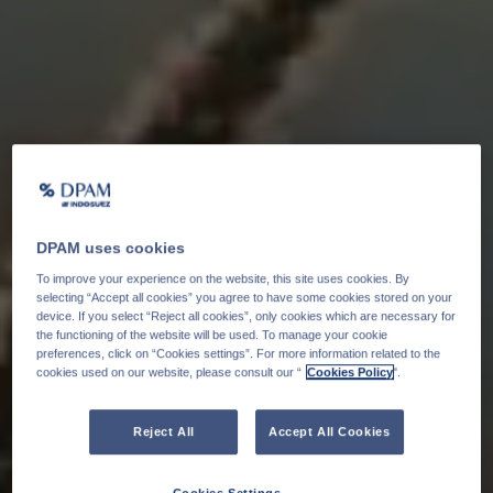
DPAM uses cookies
To improve your experience on the website, this site uses cookies. By
selecting “Accept all cookies” you agree to have some cookies stored on your
device. If you select “Reject all cookies”, only cookies which are necessary for
the functioning of the website will be used. To manage your cookie
preferences, click on “Cookies settings”. For more information related to the
cookies used on our website, please consult our “
Cookies Policy
".
Reject All
Accept All Cookies