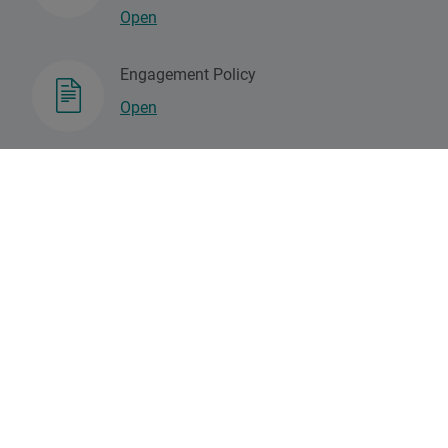
Open
Engagement Policy
Open
Voting Policy
Open
Controversial Activites Policy
Open
DPAM's Social Due Diligence Approach
Open